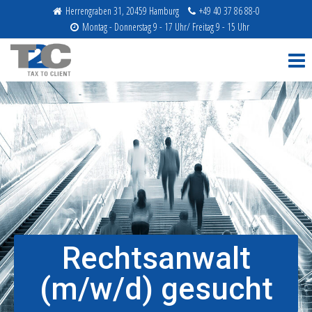
Herrengraben 31, 20459 Hamburg
+49 40 37 86 88-0
Montag - Donnerstag 9 - 17 Uhr/ Freitag 9 - 15 Uhr
T2C
Rechtsanwalt
(m/w/d) gesucht